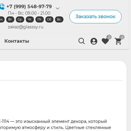
+7 (999) 548-97-79
Пн - Вс: 09.00 - 21.00
Заказать звонок
н.
Вт.
Ср.
Чт.
Пт.
Сб.
Вс.
zakaz@glasssy.ru
0
0
Контакты
-1114 — это изысканный элемент декора, который
вторимую атмосферу и стиль. Цветные стеклянные