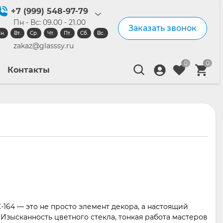
+7 (999) 548-97-79
Пн - Вс: 09.00 - 21.00
Заказать звонок
н.
Вт.
Ср.
Чт.
Пт.
Сб.
Вс.
zakaz@glasssy.ru
0
0
Контакты
-164 — это не просто элемент декора, а настоящий
Изысканность цветного стекла, тонкая работа мастеров