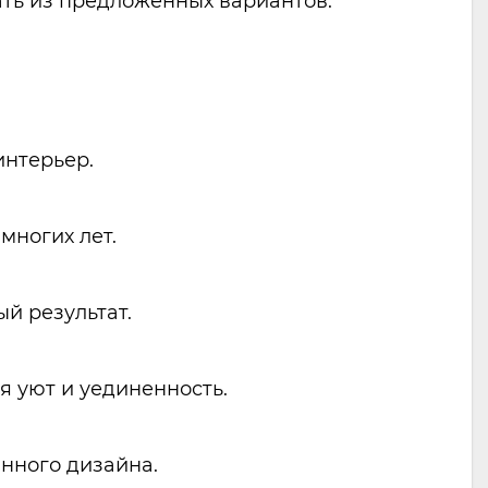
ть из предложенных вариантов.
интерьер.
многих лет.
й результат.
я уют и уединенность.
анного дизайна.