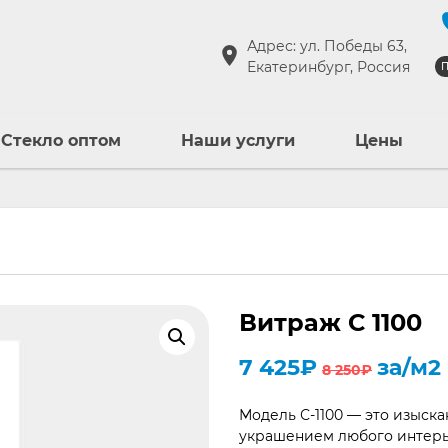
Адрес: ул. Победы 63,
Екатеринбург, Россия
П
Стекло оптом
Наши услуги
Цены
Витраж С 1100
Первоначальная
Текущая
7 425
₽
за/м2
8 250
₽
цена
цена:
составляла
7
Модель С-1100 — это изыск
8
425₽.
украшением любого интерье