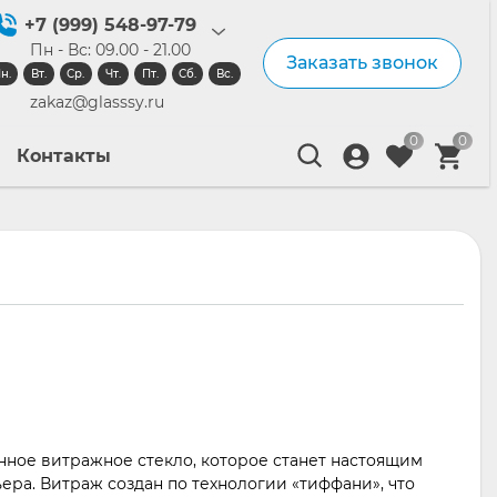
+7 (999) 548-97-79
Пн - Вс: 09.00 - 21.00
Заказать звонок
н.
Вт.
Ср.
Чт.
Пт.
Сб.
Вс.
zakaz@glasssy.ru
0
0
Контакты
анное витражное стекло, которое станет настоящим
ра. Витраж создан по технологии «тиффани», что