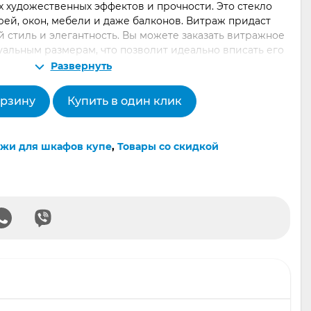
х художественных эффектов и прочности. Это стекло
рей, окон, мебели и даже балконов. Витраж придаст
стиль и элегантность. Вы можете заказать витражное
уальным размерам, что позволит идеально вписать его
остиная, спальня или кухня.
Развернуть
сто стекло с рисунком, это настоящее произведение
орзину
Купить в один клик
ерами с большим опытом. Они гармонично сочетаются с
от классики до современного минимализма. Витражное
лнено с использованием цветного стекла высокого
жи для шкафов купе
,
Товары со скидкой
долговечность и сохранение яркости цветов на долгие
ичный способ добавить яркий акцент в ваш дом и
альность. Не упустите возможность недорого заказать
 качества в Екатеринбурге!