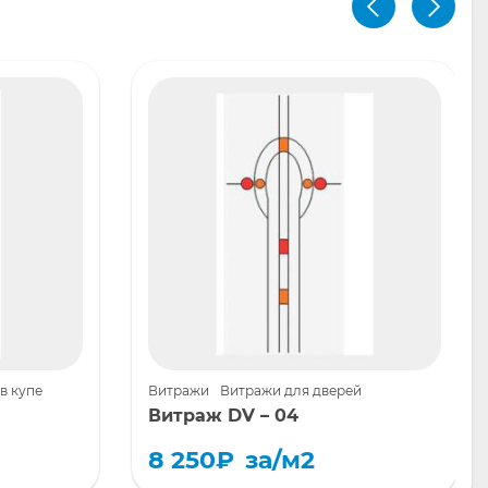
в купе
Витражи
Витражи для дверей
Витраж DV – 04
8 250
₽
за/м2