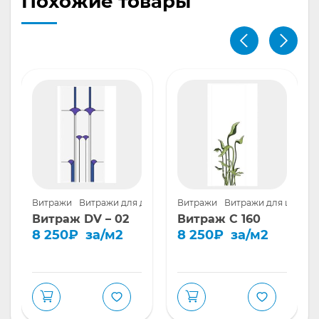
Похожие товары
дверей
Витражи
Витражи для дверей
Витражи
Витражи для шкафов
Витраж DV – 02
Витраж С 160
8 250
₽
за/м2
8 250
₽
за/м2