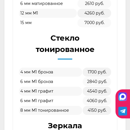
6 мм матированное
2610 руб.
12 мм М1
4260 руб.
15 мм
7000 руб.
Стекло
тонированное
4 мм М1 бронза
1700 руб.
6 мм М1 бронза
2840 руб.
4 мм М1 графит
4540 руб.
6 мм М1 графит
4060 руб.
8 мм М1 тонированное
4150 руб.
Зеркала