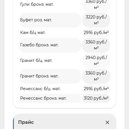
3360 руб./
Гули бронз. мат.
м²
3220 руб./
Буфет роз. мат.
м²
Кам б/ц мат.
2916 руб./м²
3360 руб./
Газебо бронз. мат.
м²
2940 руб./
Гранит б/ц. мат.
м²
3360 руб./
Гранит бронз. мат.
м²
Ренессанс б/ц. мат.
2916 руб./м²
Ренессанс бронз. мат.
3120 руб./м²
Прайс