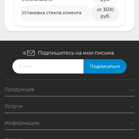
от 3500
Установка стекла клиента
руб.
Подпишитесь на мои письма
Продукция
Услуги
Информация