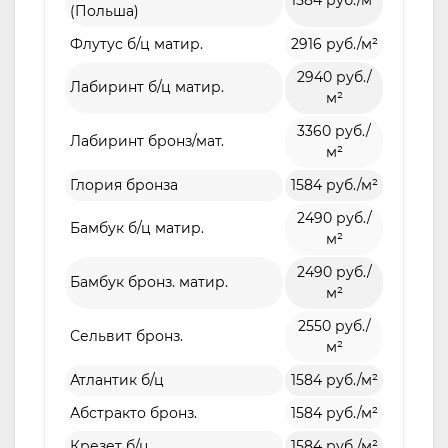
(Польша)
Флутус б/ц матир.
2916 руб./м²
2940 руб./
Лабиринт б/ц матир.
м²
3360 руб./
Лабиринт бронз/мат.
м²
Глория бронза
1584 руб./м²
2490 руб./
Бамбук б/ц матир.
м²
2490 руб./
Бамбук бронз. матир.
м²
2550 руб./
Сельвит бронз.
м²
Атлантик б/ц
1584 руб./м²
Абстракто бронз.
1584 руб./м²
Крезет б/ц
1584 руб./м²