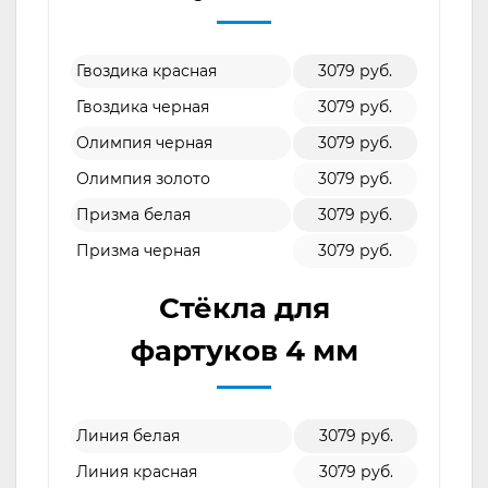
Гвоздика красная
3079 руб.
Гвоздика черная
3079 руб.
Олимпия черная
3079 руб.
Олимпия золото
3079 руб.
Призма белая
3079 руб.
Призма черная
3079 руб.
Стёкла для
фартуков 4 мм
Линия белая
3079 руб.
Линия красная
3079 руб.