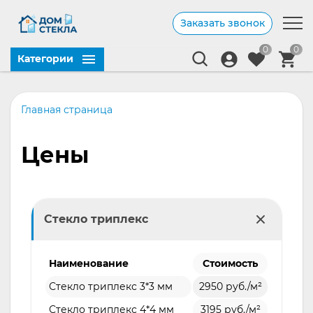
Заказать звонок
0
0
Категории
Главная страница
Цены
Стекло триплекс
Наименование
Стоимость
Стекло триплекс 3*3 мм
2950 руб./м²
Стекло триплекс 4*4 мм
3195 руб./м²