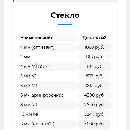
Стекло
Наименование
Цена за м2
4 мм (оптивайт)
1880 руб.
2 мм
816 руб.
4 мм М1 БОР
1104 руб.
5 мм М1
1512 руб.
6 мм М1
1812 руб.
6 мм армированное
4800 руб.
8 мм М1
2640 руб.
10 мм М1
3240 руб.
6 мм (оптивайт)
3000 руб.