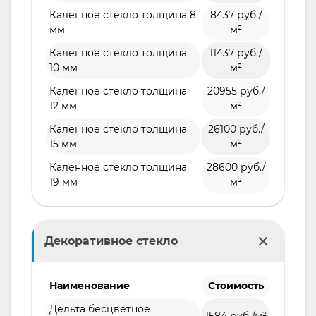
Каленное стекло толщина 8
8437 руб./
мм
м²
Каленное стекло толщина
11437 руб./
10 мм
м²
Каленное стекло толщина
20955 руб./
12 мм
м²
Каленное стекло толщина
26100 руб./
15 мм
м²
Каленное стекло толщина
28600 руб./
19 мм
м²
Декоративное стекло
Наименование
Стоимость
Дельта бесцветное
1584 руб./м²