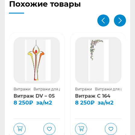
Похожие товары
шкафов купе
Витражи
Витражи для дверей
Витражи
Витражи для шкафов
Витраж DV – 05
Витраж С 164
8 250
₽
за/м2
8 250
₽
за/м2