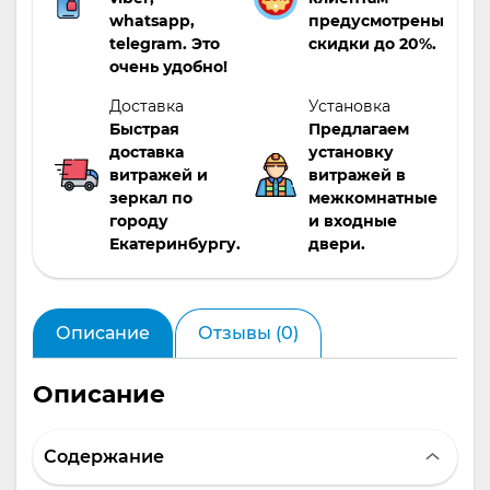
whatsapp,
предусмотрены
telegram. Это
скидки до 20%.
очень удобно!
Доставка
Установка
Быстрая
Предлагаем
доставка
установку
витражей и
витражей в
зеркал по
межкомнатные
городу
и входные
Екатеринбургу.
двери.
Описание
Отзывы (0)
Описание
Содержание