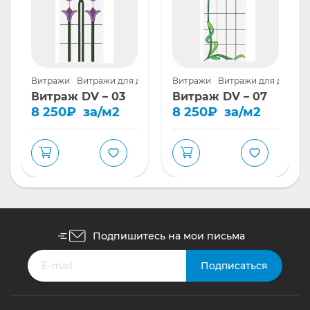
шкафов купе
Витражи
Витражи для дверей
Витражи
Витражи для дверей
Витраж DV – 03
Витраж DV – 07
8 250
₽
за/м2
8 250
₽
за/м2
Подпишитесь на мои письма