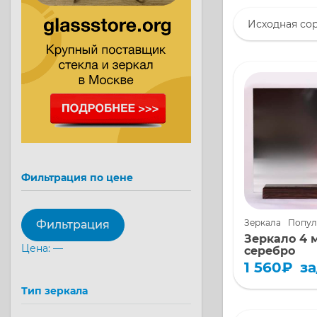
Фильтрация по цене
Зеркала
Попул
Фильтрация
Зеркало 4 
Цена:
—
серебро
1 560
₽
за
Вы ищете сти
практичное и
Тип зеркала
высококачес
зеркало? Пре