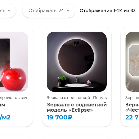
Отображение 1–24 из 33
ярные товары
Зеркала с подсветкой
Популярные товары
Зеркал
мм
Зеркало с подсветкой
Зерк
модель «Eclipse»
«Чес
/м2
19 700
₽
22 
льное,
Зеркало с подсветкой
Ищете
модель
Eclipse
— это
функц
твенное
стильное и современное
для с
дставляем
решение для вашего
дома