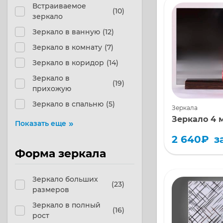
Встраиваемое
вам зеркало 
(10)
зеркало
мм цвета сер
идеальное р
Зеркало в ванную
(12)
вашего интер
Зеркало в комнату
(7)
зеркало отли
Развернуть
подойдет для
Зеркало в коридор
(14)
купе, дверей,
Зеркало в
оформления 
(19)
прихожую
в современны
таких как ми
Зеркало в спальню
(5)
Зеркала
хай-тек или
Зеркало 4 
скандинавски
Показать еще
2 640
₽
з
Ищете стильн
Элегантное и
практичное з
универсально
Форма зеркала
шкафа купе и
станет неотъ
интерьера? Т
частью вашег
Зеркало больших
зеркало 4 мм
Хотите зерка
(23)
размеров
графит – это т
комнату, при
нужно! Оно и
коридор или 
Зеркало в полный
(16)
сочетает в се
модель один
рост