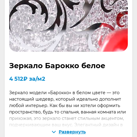
Зеркало Барокко белое
4 512
₽
за/м2
Зеркало модели «Барокко» в белом цвете — это
настоящий шедевр, который идеально дополнит
любой интерьер. Как бы вы ни хотели оформить
пространство, будь то спальня, ванная комната или
прихожая, это зеркало станет стильным акцентом,
подчеркивающим ваш вкус. Элегантный дизайн в
классическом стиле «Барокко» — это не просто
Развернуть