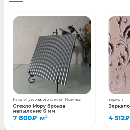
Каталог узорчатого стекла
Новинки
Зеркала
Стекло Мору бронза
Зеркало
напыление 6 мм
7 800
₽
м²
4 512
₽