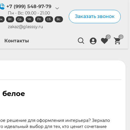
+7 (999) 548-97-79
Пн - Вс: 09.00 - 21.00
Заказать звонок
н.
Вт.
Ср.
Чт.
Пт.
Сб.
Вс.
zakaz@glasssy.ru
0
0
Контакты
 белое
ное решение для оформления интерьера? Зеркало
о идеальный выбор для тех, кто ценит сочетание