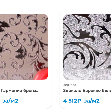
Зеркала
 Гармония бронза
Зеркало Барокко бел
за/м2
4 512
₽
за/м2