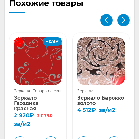
Похожие товары
−
159
₽
овары
Зеркала
Товары со скидкой
Зеркала
Зеркало
Зеркало Барокко
Гвоздика
золото
красная
4 512
₽
за/м2
Первоначальная
Текущая
2 920
₽
3 079
₽
цена
цена:
за/м2
составляла
2
3
920₽.
079₽.