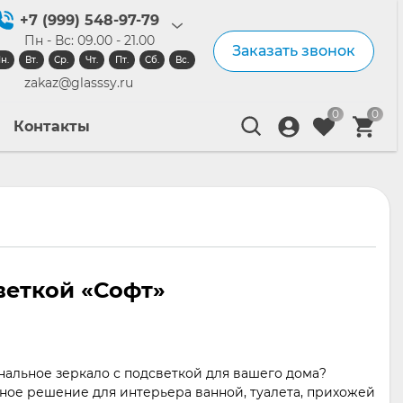
+7 (999) 548-97-79
Пн - Вс: 09.00 - 21.00
Заказать звонок
н.
Вт.
Ср.
Чт.
Пт.
Сб.
Вс.
zakaz@glasssy.ru
0
0
Контакты
веткой «Софт»
альное зеркало с подсветкой для вашего дома?
ьное решение для интерьера ванной, туалета, прихожей