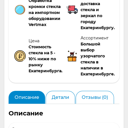
Обработка
доставка
или кухни, узорчатое стекло «Острова» станет
кромки стекла
стекла и
настоящей находкой. Закажите его у нас в
на импортном
зеркал по
интернет-магазине «Дом стекла» по выгодной
оборудовании
городу
цене!
Vertmax
Екатеринбургу.
Ассортимент
Цена
Большой
Стоимость
выбор
стекла на 5 -
узорчатого
10% ниже по
стекла в
рынку
наличии в
Екатеринбурга.
Екатеринбурге.
Описание
Детали
Отзывы (0)
Описание