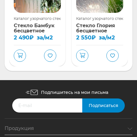
ла
Каталог узорчатого стекла
Каталог узорчатого стекла
Стекло Бамбук
Стекло Глория
бесцветное
бесцветное
2 490
₽
за/м2
2 550
₽
за/м2
Подпишитесь на мои письма
Продукция