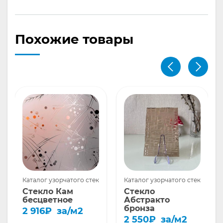
Похожие товары
ла
Каталог узорчатого стекла
Каталог узорчатого стекла
Стекло Кам
Стекло
бесцветное
Абстракто
бронза
2 916
₽
за/м2
2 550
₽
за/м2