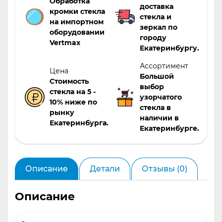
Обработка
доставка
кромки стекла
стекла и
на импортном
зеркал по
оборудовании
городу
Vertmax
Екатеринбургу.
Ассортимент
Цена
Большой
Стоимость
выбор
стекла на 5 -
узорчатого
10% ниже по
стекла в
рынку
наличии в
Екатеринбурга.
Екатеринбурге.
Описание
Детали
Отзывы (0)
Описание