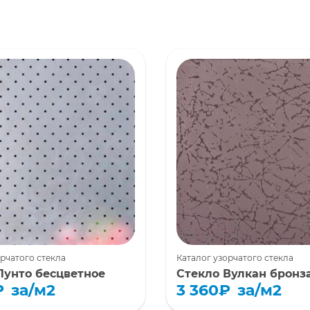
орчатого стекла
Каталог узорчатого стекла
Пунто бесцветное
Стекло Вулкан бронз
₽
за/м2
3 360
₽
за/м2