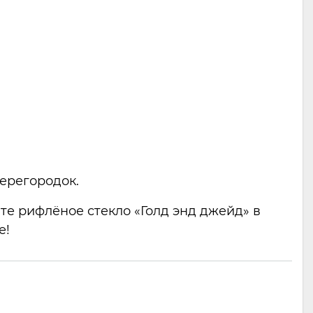
перегородок.
те рифлёное стекло «Голд энд джейд» в
е!