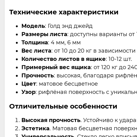
Технические характеристики
Модель
: Голд энд джейд
Размеры листа
: доступны варианты от
Толщина
: 4 мм, 6 мм
Вес листа
: от 10 до 20 кг в зависимос
Количество листов в ящике
: 10-12 шт.
Примерный вес ящика
: от 120 кг до 24
Прочность
: высокая, благодаря рифлён
Цвет
: матовое бесцветное
Узор
: рифлёная поверхность с уникал
Отличительные особенности
Высокая прочность
. Устойчиво к уда
Эстетика
. Матовая бесцветная поверх
Универсальность
. Стекло легко вписы