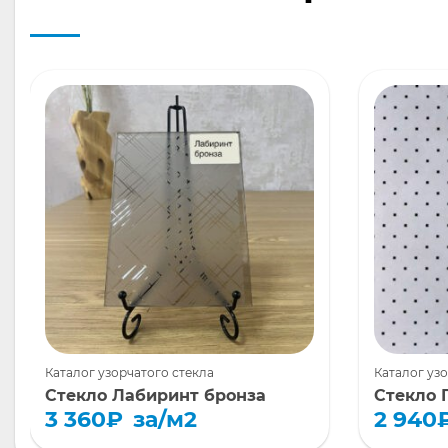
Каталог узорчатого стекла
Каталог уз
Стекло Лабиринт бронза
Стекло 
3 360
₽
за/м2
2 940