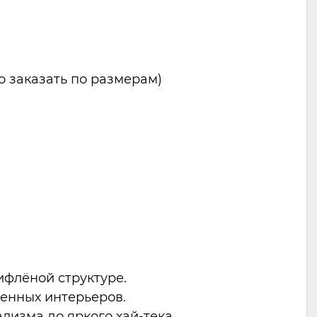
о заказать по размерам)
ифлёной структуре.
менных интерьеров.
лизма до яркого хай-тека.