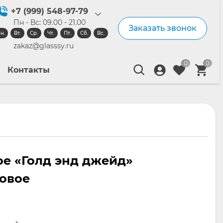
+7 (999) 548-97-79
Пн - Вс: 09.00 - 21.00
Заказать звонок
н.
Вт.
Ср.
Чт.
Пт.
Сб.
Вс.
zakaz@glasssy.ru
0
0
Контакты
е «Голд энд джейд»
товое