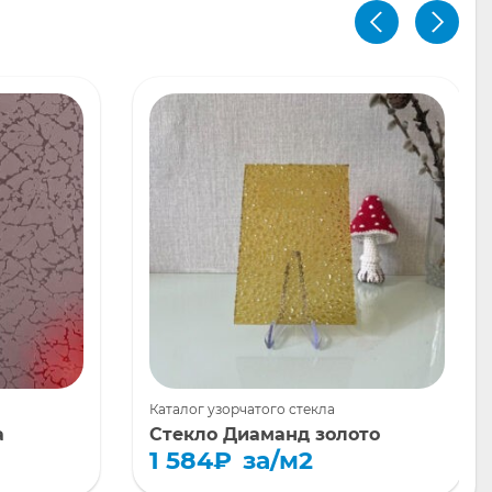
Каталог узорчатого стекла
а
Стекло Диаманд золото
1 584
₽
за/м2