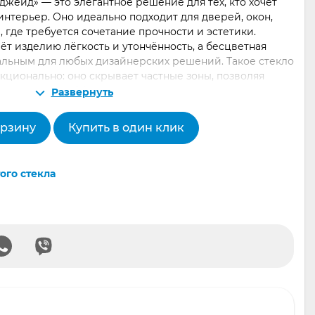
джейд» — это элегантное решение для тех, кто хочет
интерьер. Оно идеально подходит для дверей, окон,
 где требуется сочетание прочности и эстетики.
ёт изделию лёгкость и утончённость, а бесцветная
альным для любых дизайнерских решений. Такое стекло
нкционально: оно скрывает частные зоны, позволяя
е, создавая эффект мягкого рассеянного света.
Развернуть
«Голд энд джейд» в Екатеринбурге можно как в
орзину
Купить в один клик
 и по индивидуальным параметрам. Мы предлагаем
 для интерьера, оформленное в изысканном стиле,
 в любой проект: от классического до современного
ого стекла
ли офис уникальным? Это стекло станет отличным
дойдёт для витрин, балконов, перегородок и кухонных
 и получите продукт, который будет радовать вас