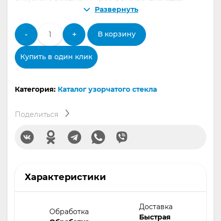
своей фактуре, оно красиво рассеивает свет и
Развернуть
обеспечивает частичную непрозрачность, что
Количество
делает его отличным выбором для создания
-
+
В корзину
товара
стильных перегородок и декоративных элементов.
Рифленое
Купить в один клик
узорчатое
стекло
«Океан»
Категория:
Каталог узорчатого стекла
бесцветное
Поделиться
Характеристики
Доставка
Обработка
Быстрая