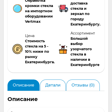
Обработка
доставка
кромки стекла
стекла и
на импортном
зеркал по
оборудовании
городу
Vertmax
Екатеринбургу.
Ассортимент
Цена
Большой
Стоимость
выбор
стекла на 5 -
узорчатого
10% ниже по
стекла в
рынку
наличии в
Екатеринбурга.
Екатеринбурге
Описание
Детали
Отзывы (0)
Описание