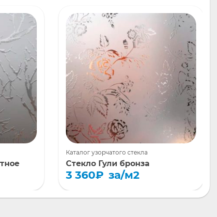
Каталог узорчатого стекла
етное
Стекло Гули бронза
3 360
₽
за/м2