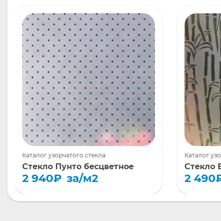
Каталог узорчатого стекла
Каталог уз
Стекло Пунто бесцветное
Стекло 
2 940
₽
за/м2
2 490