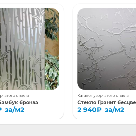
орчатого стекла
Каталог узорчатого стекла
Бамбук бронза
Стекло Гранит бесцв
₽
за/м2
2 940
₽
за/м2