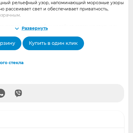
ящный рельефный узор, напоминающий морозные узоры
чно рассеивает свет и обеспечивает приватность,
озрачным.
по размерам для любых целей: от создания стильных
Развернуть
формления мебельных фасадов. В Екатеринбурге наша
ести этот материал недорого, как оптом, так и в
орзину
Купить в один клик
ого стекла