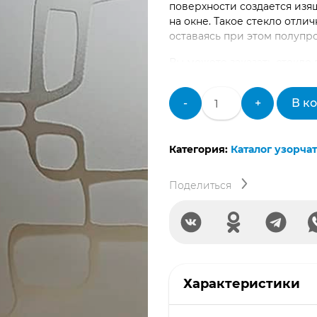
поверхности создается из
на окне. Такое стекло отли
оставаясь при этом полупр
Вы можете заказать стекло 
межкомнатных дверей до о
компания предлагает приобр
Количество
-
+
В к
розницу.
товара
Стекло
узорчатое
Категория:
Каталог узорчат
«Армони»
бесцветное
Поделиться
Характеристики