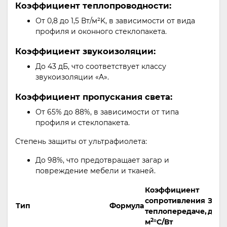
Коэффициент теплопроводности:
От 0,8 до 1,5 Вт/м²K, в зависимости от вида
профиля и оконного стеклопакета.
Коэффициент звукоизоляции:
До 43 дБ, что соответствует классу
звукоизоляции «A».
Коэффициент пропускания света:
От 65% до 88%, в зависимости от типа
профиля и стеклопакета.
Степень защиты от ультрафиолета:
До 98%, что предотвращает загар и
повреждение мебели и тканей.
Коэффициент
сопротивления
Звук
Тип
Формула
теплопередаче,
дБ
2
м
°С/Вт