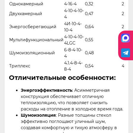
Однокамерный
4-16-4
0,32
24
4-10-4-10-
Двухкамерный
0,47
29
4
4И-10-4-
Энергосберегающий
0,64
29
10-4
4-10-4-10-
Мультифункциональный
0,55
29
4LGC
6-8-4-10-
Шумоизоляционный
0,48
36
4
4.1.4-8-4-
Триплекс
0,54
42
8-4
Отличительные особенности:
Энергоэффективность
: Асимметричная
конструкция обеспечивает отличную
теплоизоляцию, что позволяет снизить
расходы на отопление в холодное время года.
Шумоизоляция
: Разные толщины стекол
эффективно поглощают уличный шум,
создавая комфортную и тихую атмосферу в