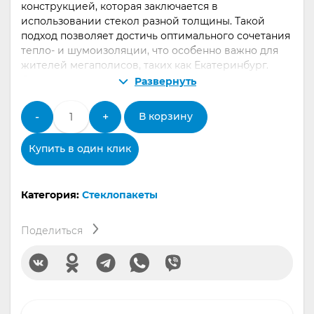
конструкцией, которая заключается в
использовании стекол разной толщины. Такой
подход позволяет достичь оптимального сочетания
тепло- и шумоизоляции, что особенно важно для
жителей мегаполисов, таких как Екатеринбург.
Скажите «нет» холодным зимним сквознякам и
Развернуть
уличному шуму!
Количество
-
+
В корзину
товара
Асимметричный
Купить в один клик
стеклопакет
Категория:
Стеклопакеты
Поделиться