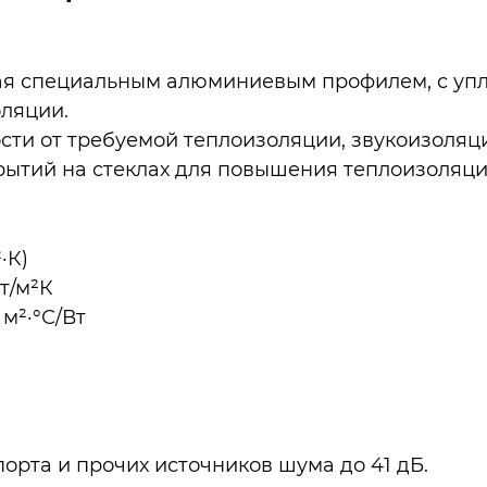
ая специальным алюминиевым профилем, с упл
оляции.
ости от требуемой теплоизоляции, звукоизоляц
ытий на стеклах для повышения теплоизоляци
·К)
т/м²К
м²·°С/Вт
рта и прочих источников шума до 41 дБ.