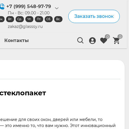
+7 (999) 548-97-79
Пн - Вс: 09.00 - 21.00
Заказать звонок
н.
Вт.
Ср.
Чт.
Пт.
Сб.
Вс.
zakaz@glasssy.ru
0
0
Контакты
стеклопакет
ешение для своих окон, дверей или мебели, то
— это именно то, что вам нужно. Этот инновационный