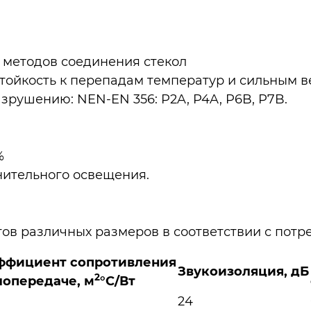
методов соединения стекол
ойкость к перепадам температур и сильным в
азрушению: NEN-EN 356: P2A, P4A, P6B, P7B.
%
ительного освещения.
ов различных размеров в соответствии с потр
ффициент сопротивления
Звукоизоляция, дБ
2
лопередаче, м
°С/Вт
24