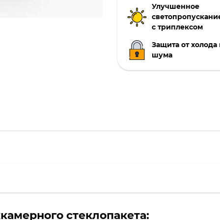
Улучшенное
светопропускание
с триплексом
Защита от холода
шума
камерного стеклопакета: