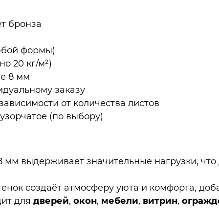
ет бронза
юбой формы)
о 20 кг/м²)
не 8 мм
видуальному заказу
 зависимости от количества листов
 узорчатое (по выбору)
 8 мм выдерживает значительные нагрузки, чт
тенок создаёт атмосферу уюта и комфорта, доб
дит для
дверей
,
окон
,
мебели
,
витрин
,
огражд