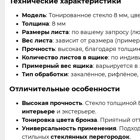
Технические характеристики
Модель
: Тонированное стекло 8 мм, цв
Толщина
: 8 мм
Размеры листа
: по вашему запросу (л
Вес листа
: зависит от размера (примерн
Прочность
: высокая, благодаря толщи
Количество листов в ящике
: по инди
Примерный вес ящика
: варьируется в
Тип обработки
: закалённое, рифлёное,
Отличительные особенности
Высокая прочность
. Стекло толщиной
интерьере
и экстерьере.
Тонировка цвета бронза
. Приятный от
Универсальность применения
. Подхо
стильных
стеклянных перегородок
.