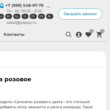
+7 (999) 548-97-79
Пн - Вс: 09.00 - 21.00
Заказать звонок
н.
Вт.
Ср.
Чт.
Пт.
Сб.
Вс.
zakaz@glasssy.ru
0
0
Контакты
а розовое
одели «Сатината» розового цвета – это стильное
 добавить нотку нежности и уюта в интерьер. Такое