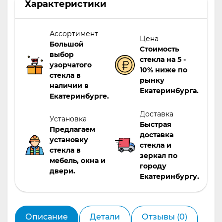
Характеристики
вам.
Ассортимент
Цена
Большой
Стоимость
выбор
стекла на 5 -
узорчатого
10% ниже по
стекла в
рынку
наличии в
Екатеринбурга.
Екатеринбурге.
Доставка
Установка
Быстрая
Предлагаем
доставка
установку
стекла и
стекла в
зеркал по
мебель, окна и
городу
двери.
Екатеринбургу.
Описание
Детали
Отзывы (0)