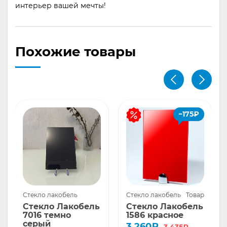
интерьер вашей мечты!
Похожие товары
−
175
₽
Стекло лакобель
Стекло лакобель
Товары со с
Стекло Лакобель
Стекло Лакобель
7016 темно
1586 красное
серый
Первоначальная
Текущая
3 260
₽