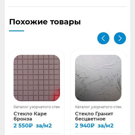
Похожие товары
ла
Каталог узорчатого стекла
Каталог узорчатого стекла
Стекло Каре
Стекло Гранит
бронза
бесцветное
2 550
₽
за/м2
2 940
₽
за/м2