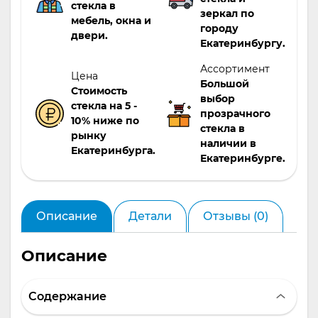
вашего интерьера, будь то жилой дом или
стекла в
зеркал по
коммерческое помещение.
мебель, окна и
городу
двери.
Екатеринбургу.
Ассортимент
Цена
Большой
Стоимость
выбор
стекла на 5 -
прозрачного
10% ниже по
стекла в
рынку
наличии в
Екатеринбурга.
Екатеринбурге.
Описание
Детали
Отзывы (0)
Описание
Содержание